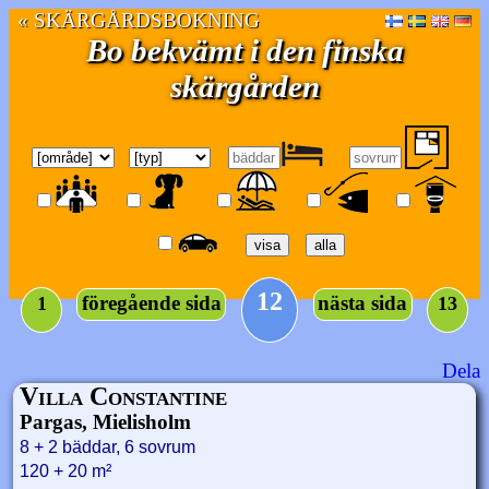
« SKÄRGÅRDSBOKNING
Bo bekvämt i den finska
skärgården
12
föregående sida
nästa sida
1
13
Dela
Villa Constantine
Pargas, Mielisholm
8 + 2 bäddar, 6 sovrum
120 + 20 m²